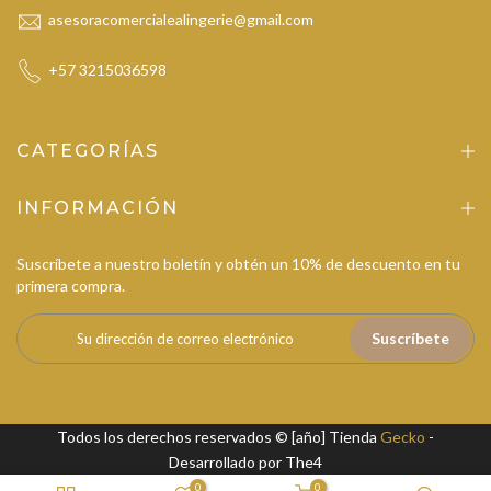
asesoracomercialealingerie@gmail.com
+57 3215036598
CATEGORÍAS
INFORMACIÓN
Suscríbete a nuestro boletín y obtén un 10% de descuento en tu
primera compra.
Suscríbete
Todos los derechos reservados © [año] Tienda
Gecko
-
Desarrollado por
The4
0
0