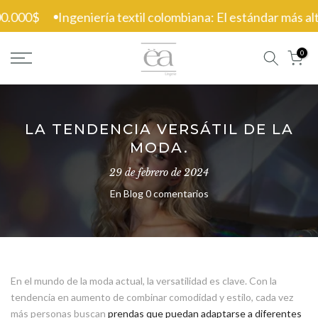
Ir
0.000$
Ingeniería textil colombiana: El estándar más alto 
al
contenido
0
LA TENDENCIA VERSÁTIL DE LA
MODA.
29 de febrero de 2024
En
Blog
0 comentarios
En el mundo de la moda actual, la versatilidad es clave. Con la
tendencia en aumento de combinar comodidad y estilo, cada vez
más personas buscan
prendas que puedan adaptarse a diferentes