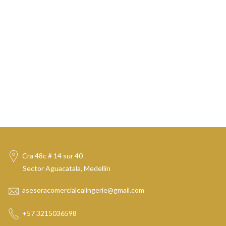
Cra 48c # 14 sur 40
Sector Aguacatala, Medellín
asesoracomercialealingerie@gmail.com
+57 3215036598