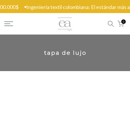
Ir
300.000$
Ingeniería textil colombiana: El estándar más alt
al
contenido
0
tapa de lujo