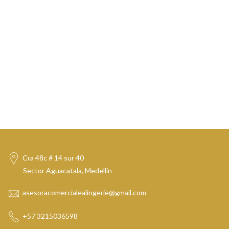
Cra 48c # 14 sur 40
Sector Aguacatala, Medellín
asesoracomercialealingerie@gmail.com
+57 3215036598