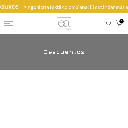
Ir
300.000$
Ingeniería textil colombiana: El estándar más alt
al
contenido
0
Descuentos